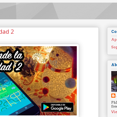
dad 2
Co
Ap
Sop
Ab
PhD
fre
Vie